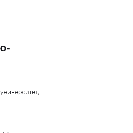
о-
университет,