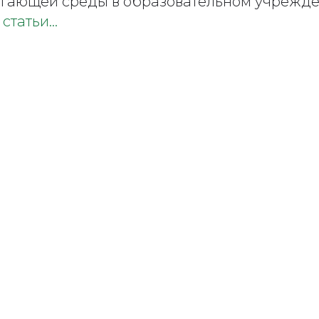
гающей среды в образовательном учрежд
 статьи…