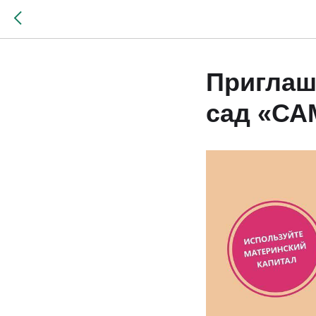
Приглаш
сад «С