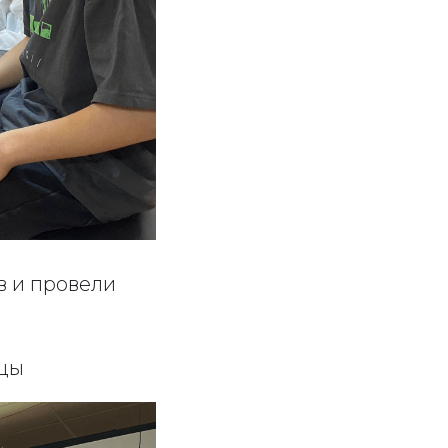
в и провели
дцы