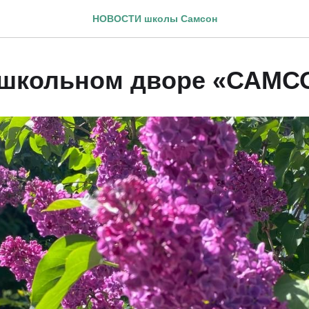
НОВОСТИ школы Самсон
 школьном дворе «САМС