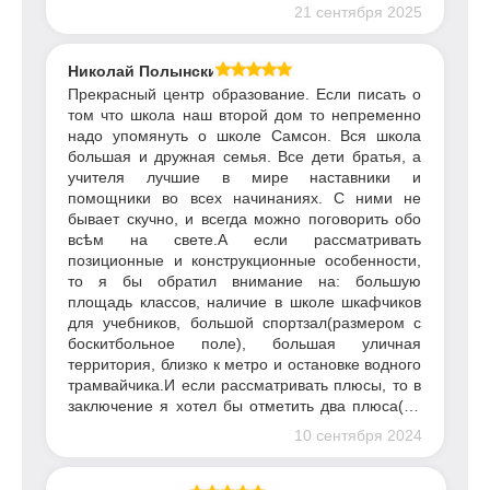
21 сентября 2025
Николай Полынский
Прекрасный центр образование. Если писать о
том что школа наш второй дом то непременно
надо упомянуть о школе Самсон. Вся школа
большая и дружная семья. Все дети братья, а
учителя лучшие в мире наставники и
помощники во всех начинаниях. С ними не
бывает скучно, и всегда можно поговорить обо
всѣм на свете.А если рассматривать
позиционные и конструкционные особенности,
то я бы обратил внимание на: большую
площадь классов, наличие в школе шкафчиков
для учебников, большой спортзал(размером с
боскитбольное поле), большая уличная
территория, близко к метро и остановке водного
трамвайчика.И если рассматривать плюсы, то в
заключение я хотел бы отметить два плюса(на
самом деле их намного больше): из школы
10 сентября 2024
отвозят и привозят в школу на автобусах и
максимально усиленная подготовка к ЕГЭ.Это
лишь 1/10000 того что можно рассказать об этой