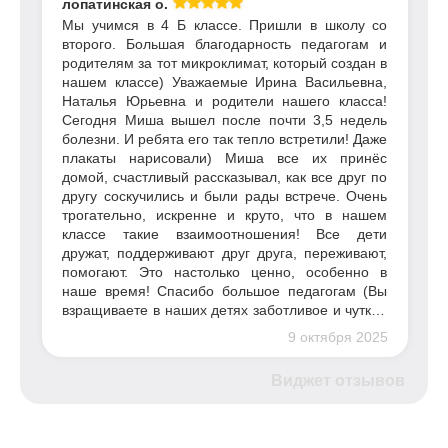
лопатинская о.
замечательной школе.
Мы учимся в 4 Б классе. Пришли в школу со
второго. Большая благодарность педагогам и
родителям за тот микроклимат, который создан в
нашем классе) Уважаемые Ирина Васильевна,
Наталья Юрьевна и родители нашего класса!
Сегодня Миша вышел после почти 3,5 недель
болезни. И ребята его так тепло встретили! Даже
плакаты нарисовали) Миша все их принёс
домой, счастливый рассказывал, как все друг по
другу соскучились и были рады встрече. Очень
трогательно, искренне и круто, что в нашем
классе такие взаимоотношения! Все дети
дружат, поддерживают друг друга, переживают,
помогают. Это настолько ценно, особенно в
наше время! Спасибо большое педагогам (Вы
взращиваете в наших детях заботливое и чуткое
отношение ко всему происходящему, укрепляя
9 октября 2025
дружбу и внимание друг к другу), родителям 🩷
за таких чутких и заботливых детей, и конечно
Виджет отзывов
нашим замечательным одноклассникам и
одноклассницам! 🙌 от всей нашей семьи)